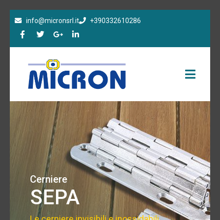
info@micronsrl.it
+390332610286
Cerniere
SEPA
Le cerniere invisibili e inossidabili.