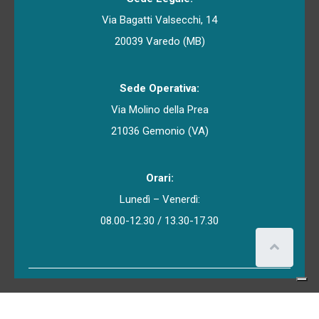
Via Bagatti Valsecchi, 14
20039 Varedo (MB)
Sede Operativa:
Via Molino della Prea
21036 Gemonio (VA)
Orari:
Lunedì – Venerdì:
08.00-12.30 / 13.30-17.30
Copyright © 2026 Micron s.r.l. All rights reserved - P.IVA:
12905850157 - C.F.: 02100030960 - PEC:
micron.srl@gigapec.it -
Privacy Policy
|
Cookie Policy
|